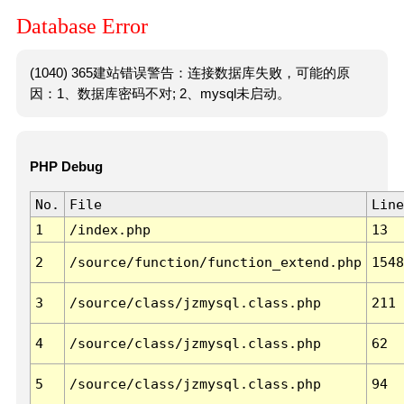
Database Error
(1040) 365建站错误警告：连接数据库失败，可能的原
因：1、数据库密码不对; 2、mysql未启动。
PHP Debug
No.
File
Line
1
/index.php
13
2
/source/function/function_extend.php
1548
3
/source/class/jzmysql.class.php
211
4
/source/class/jzmysql.class.php
62
5
/source/class/jzmysql.class.php
94