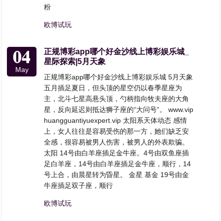
粉
欧博试玩
04
正规博彩app哪个好金沙线上博彩娱乐城_
星际探索|5月天象
May
正规博彩app哪个好金沙线上博彩娱乐城 5月天象
五月插足夏日，但头顶的星空仍以春季星座为
主，北斗七星高悬头顶，勺柄指向牧夫座的大角
星，反向延迟则抵达狮子座的“大问号”。 www.vip
huangguantiyuexpert.vip 太阳系天体动态 感情
上，女人往往是容易受伤的那一方，她们缺乏安
全感，很容易被男人伤害，被男人的外表欺骗。
太阳 14号由白羊座插足金牛座。4号由双鱼座插
足白羊座，14号由白羊座插足金牛座，顺行，14
号上合，由晨星转为昏星。 金星 基金 19号由金
牛座插足双子座，顺行
欧博试玩