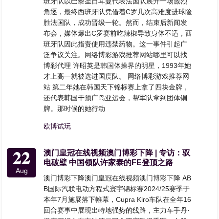
班牙队以巴黎圣日耳曼代表法国队展开一场激烈
角逐，最终西班牙队凭借着C罗几次高难度进球险
胜法国队，成功晋级一轮。然而，结束后新闻发
布会，媒体爆出C罗赛前吃辣椒导致身体不适，西
班牙队因此指责使用违禁药物。这一事件引起广
泛争议关注。网络博彩游戏推荐网站哪里可以找
博彩代理 许昭英是韩国体操界的明星，1993年她
才上高一就被选进国度队。 网络博彩游戏推荐网
站 第二年她在韩国天下锦标赛上拿了四块金牌，
还代表韩国干预广岛亚运会，帮军队拿到团体铜
牌。那时候的她行动
欧博试玩
22
澳门皇冠在线视频澳门博彩下降 | 专访：驭
电破壁 中国领队许家泰的FE登顶之路
Aug
澳门博彩下降澳门皇冠在线视频澳门博彩下降 AB
B国际汽联电动方程式寰宇锦标赛2024/25赛季于
本年7月施展落下帷幕，Cupra Kiro车队在全年16
回合赛事中展现出特地强势的线路，主力车手丹·