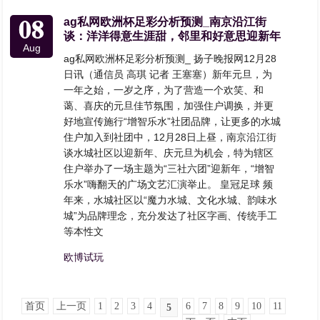
08
ag私网欧洲杯足彩分析预测_南京沿江街
谈：洋洋得意生涯甜，邻里和好意思迎新年
Aug
ag私网欧洲杯足彩分析预测_ 扬子晚报网12月28
日讯（通信员 高琪 记者 王塞塞）新年元旦，为
一年之始，一岁之序，为了营造一个欢笑、和
蔼、喜庆的元旦佳节氛围，加强住户调换，并更
好地宣传施行“增智乐水”社团品牌，让更多的水城
住户加入到社团中，12月28日上昼，南京沿江街
谈水城社区以迎新年、庆元旦为机会，特为辖区
住户举办了一场主题为“三社六团”迎新年，“增智
乐水”嗨翻天的广场文艺汇演举止。 皇冠足球 频
年来，水城社区以“魔力水城、文化水城、韵味水
城”为品牌理念，充分发达了社区字画、传统手工
等本性文
欧博试玩
首页
上一页
1
2
3
4
6
7
8
9
10
11
5