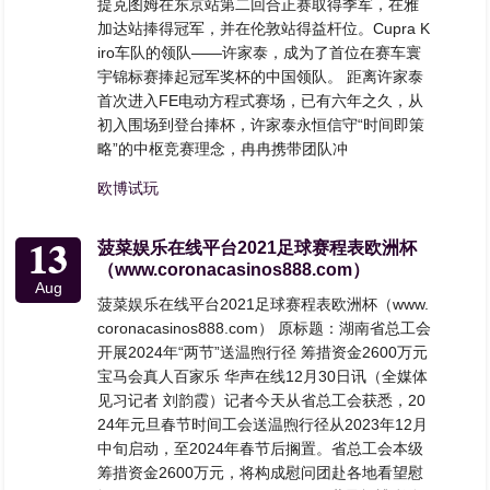
提克图姆在东京站第二回合正赛取得季军，在雅
加达站捧得冠军，并在伦敦站得益杆位。Cupra K
iro车队的领队——许家泰，成为了首位在赛车寰
宇锦标赛捧起冠军奖杯的中国领队。 距离许家泰
首次进入FE电动方程式赛场，已有六年之久，从
初入围场到登台捧杯，许家泰永恒信守“时间即策
略”的中枢竞赛理念，冉冉携带团队冲
欧博试玩
13
菠菜娱乐在线平台2021足球赛程表欧洲杯
（www.coronacasinos888.com）
Aug
菠菜娱乐在线平台2021足球赛程表欧洲杯（www.
coronacasinos888.com） 原标题：湖南省总工会
开展2024年“两节”送温煦行径 筹措资金2600万元
宝马会真人百家乐 华声在线12月30日讯（全媒体
见习记者 刘韵霞）记者今天从省总工会获悉，20
24年元旦春节时间工会送温煦行径从2023年12月
中旬启动，至2024年春节后搁置。省总工会本级
筹措资金2600万元，将构成慰问团赴各地看望慰