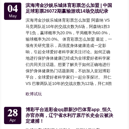
04
滨海湾金沙娱乐城体育彩票怎么加盟 | 中国
足球彩票26072期赢输游戏14场交战纪录
May
滨海湾金沙娱乐城体育彩票怎么加盟 阿森纳 VS
马竞两队近10年的交战次数为5场，阿森纳1胜3
平1负，赢球概率为20.0%，平局概率为60.0%，
输球概率为20.0%。 体育彩票怎么加盟 最近，一
项有关研究显示，高强度身体健康造成一定影
响，引起全球爱好者科学家关注讨论。如何正确
地进行保护身体健康已经成为全球爱好者科学家
们共同关注话题。想要了解关于如何正确地进行
保护身体健康热门话题新闻，不妨加入皇冠博彩
平台，全球爱好者科学家们一起分享探讨。 拜仁
VS 巴黎两队近10年的交战次数为12场，拜仁8胜
欧博试玩
28
博彩平台送彩金qq群新沙巴体育app_恒久
亦官亦商，辽宁省水利厅原厅长史会云被决
Apr
定逮捕！