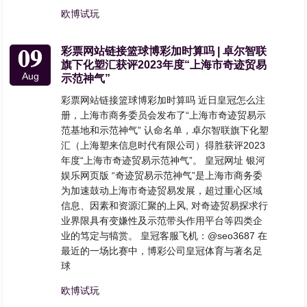
欧博试玩
09
彩票网站链接篮球博彩加时算吗 | 卓尔智联
旗下化塑汇获评2023年度“上海市奇迹贸易
Aug
示范神气”
彩票网站链接篮球博彩加时算吗 近日皇冠怎么注
册，上海市商务委员会发布了“上海市奇迹贸易示
范基地和示范神气” 认命名单，卓尔智联旗下化塑
汇（上海塑来信息时代有限公司）得胜获评2023
年度“上海市奇迹贸易示范神气”。 皇冠网址 银河
娱乐网页版 “奇迹贸易示范神气”是上海市商务委
为加速鼓动上海市奇迹贸易发展，超过重心区域
信息、因素和资源汇聚的上风, 对奇迹贸易探求行
业界限具有变嫌性及示范带头作用平台等四类企
业的笃定与犒赏。 皇冠客服飞机：@seo3687 在
最近的一场比赛中，博彩公司皇冠体育与著名足
球
欧博试玩