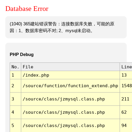
Database Error
(1040) 365建站错误警告：连接数据库失败，可能的原
因：1、数据库密码不对; 2、mysql未启动。
PHP Debug
No.
File
Line
1
/index.php
13
2
/source/function/function_extend.php
1548
3
/source/class/jzmysql.class.php
211
4
/source/class/jzmysql.class.php
62
5
/source/class/jzmysql.class.php
94