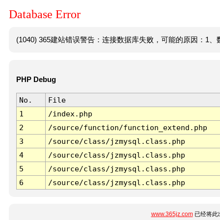
Database Error
(1040) 365建站错误警告：连接数据库失败，可能的原因：1、数
PHP Debug
No.
File
1
/index.php
2
/source/function/function_extend.php
3
/source/class/jzmysql.class.php
4
/source/class/jzmysql.class.php
5
/source/class/jzmysql.class.php
6
/source/class/jzmysql.class.php
www.365jz.com
已经将此