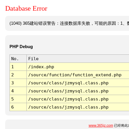
Database Error
(1040) 365建站错误警告：连接数据库失败，可能的原因：1、数
PHP Debug
No.
File
1
/index.php
2
/source/function/function_extend.php
3
/source/class/jzmysql.class.php
4
/source/class/jzmysql.class.php
5
/source/class/jzmysql.class.php
6
/source/class/jzmysql.class.php
www.365jz.com
已经将此