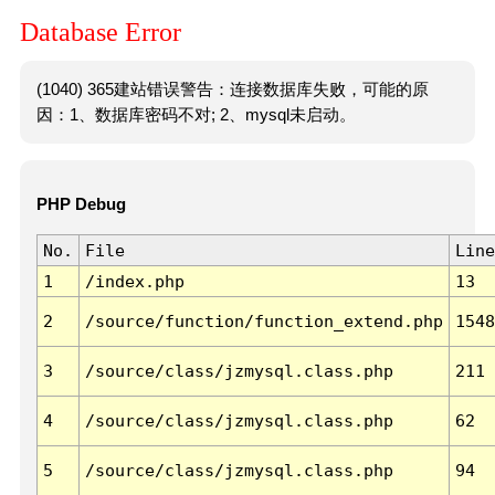
Database Error
(1040) 365建站错误警告：连接数据库失败，可能的原
因：1、数据库密码不对; 2、mysql未启动。
PHP Debug
No.
File
Line
1
/index.php
13
2
/source/function/function_extend.php
1548
3
/source/class/jzmysql.class.php
211
4
/source/class/jzmysql.class.php
62
5
/source/class/jzmysql.class.php
94