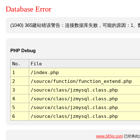
Database Error
(1040) 365建站错误警告：连接数据库失败，可能的原因：1、数
PHP Debug
No.
File
1
/index.php
2
/source/function/function_extend.php
3
/source/class/jzmysql.class.php
4
/source/class/jzmysql.class.php
5
/source/class/jzmysql.class.php
6
/source/class/jzmysql.class.php
www.365jz.com
已经将此