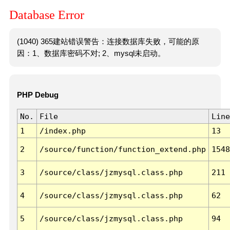
Database Error
(1040) 365建站错误警告：连接数据库失败，可能的原
因：1、数据库密码不对; 2、mysql未启动。
PHP Debug
No.
File
Line
1
/index.php
13
2
/source/function/function_extend.php
1548
3
/source/class/jzmysql.class.php
211
4
/source/class/jzmysql.class.php
62
5
/source/class/jzmysql.class.php
94