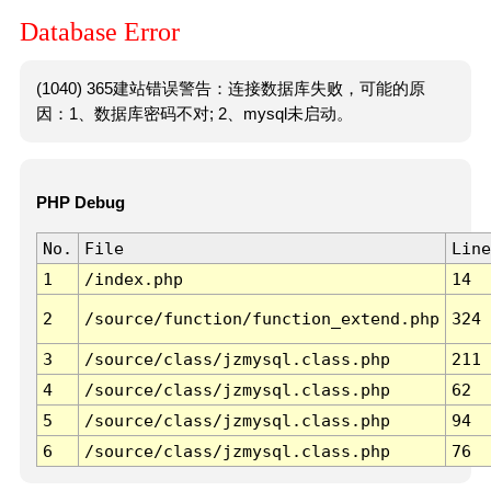
Database Error
(1040) 365建站错误警告：连接数据库失败，可能的原
因：1、数据库密码不对; 2、mysql未启动。
PHP Debug
No.
File
Line
1
/index.php
14
2
/source/function/function_extend.php
324
3
/source/class/jzmysql.class.php
211
4
/source/class/jzmysql.class.php
62
5
/source/class/jzmysql.class.php
94
6
/source/class/jzmysql.class.php
76