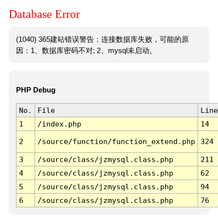
Database Error
(1040) 365建站错误警告：连接数据库失败，可能的原
因：1、数据库密码不对; 2、mysql未启动。
PHP Debug
No.
File
Line
1
/index.php
14
2
/source/function/function_extend.php
324
3
/source/class/jzmysql.class.php
211
4
/source/class/jzmysql.class.php
62
5
/source/class/jzmysql.class.php
94
6
/source/class/jzmysql.class.php
76