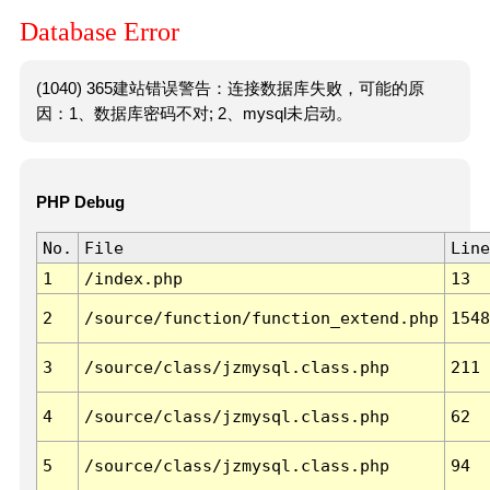
Database Error
(1040) 365建站错误警告：连接数据库失败，可能的原
因：1、数据库密码不对; 2、mysql未启动。
PHP Debug
No.
File
Line
1
/index.php
13
2
/source/function/function_extend.php
1548
3
/source/class/jzmysql.class.php
211
4
/source/class/jzmysql.class.php
62
5
/source/class/jzmysql.class.php
94