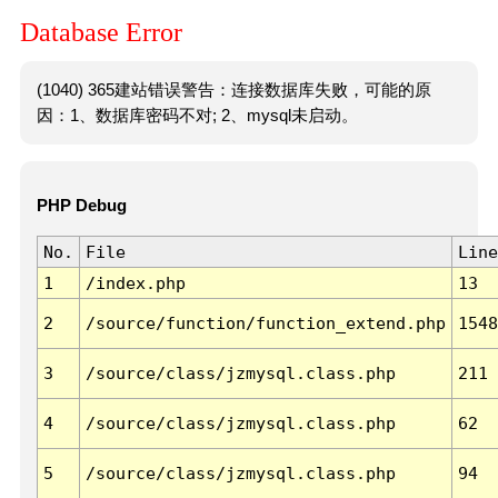
Database Error
(1040) 365建站错误警告：连接数据库失败，可能的原
因：1、数据库密码不对; 2、mysql未启动。
PHP Debug
No.
File
Line
1
/index.php
13
2
/source/function/function_extend.php
1548
3
/source/class/jzmysql.class.php
211
4
/source/class/jzmysql.class.php
62
5
/source/class/jzmysql.class.php
94