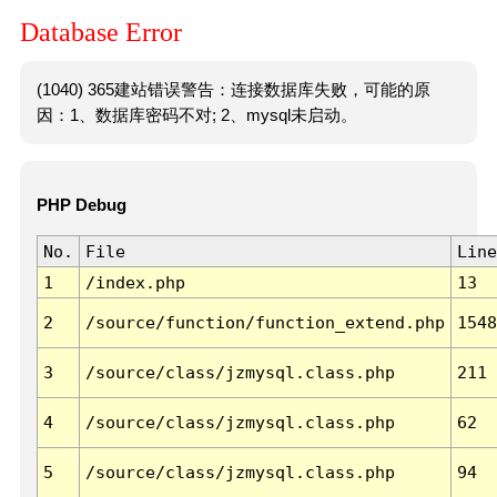
Database Error
(1040) 365建站错误警告：连接数据库失败，可能的原
因：1、数据库密码不对; 2、mysql未启动。
PHP Debug
No.
File
Line
1
/index.php
13
2
/source/function/function_extend.php
1548
3
/source/class/jzmysql.class.php
211
4
/source/class/jzmysql.class.php
62
5
/source/class/jzmysql.class.php
94