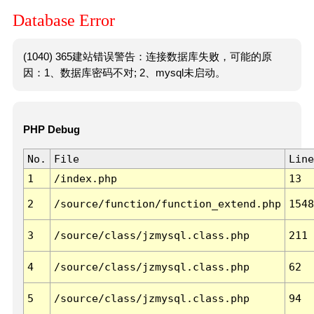
Database Error
(1040) 365建站错误警告：连接数据库失败，可能的原
因：1、数据库密码不对; 2、mysql未启动。
PHP Debug
No.
File
Line
1
/index.php
13
2
/source/function/function_extend.php
1548
3
/source/class/jzmysql.class.php
211
4
/source/class/jzmysql.class.php
62
5
/source/class/jzmysql.class.php
94