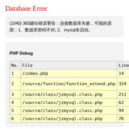
Database Error
(1040) 365建站错误警告：连接数据库失败，可能的原
因：1、数据库密码不对; 2、mysql未启动。
PHP Debug
No.
File
Line
1
/index.php
14
2
/source/function/function_extend.php
324
3
/source/class/jzmysql.class.php
211
4
/source/class/jzmysql.class.php
62
5
/source/class/jzmysql.class.php
94
6
/source/class/jzmysql.class.php
76