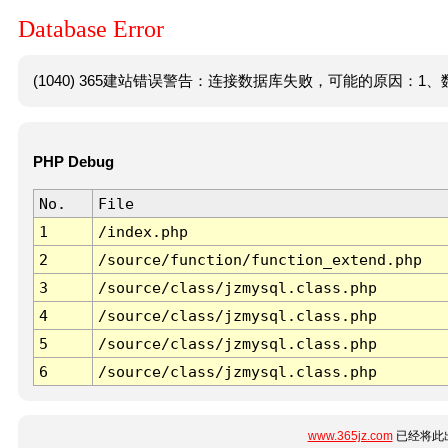
Database Error
(1040) 365建站错误警告：连接数据库失败，可能的原因：1、数
PHP Debug
No.
File
1
/index.php
2
/source/function/function_extend.php
3
/source/class/jzmysql.class.php
4
/source/class/jzmysql.class.php
5
/source/class/jzmysql.class.php
6
/source/class/jzmysql.class.php
www.365jz.com
已经将此