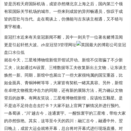
皆是历程天府国际机场，成皆亦然继北京上海之后，国内第三个领
有双国际关节机场的城市。一些来到成皆的异邦畅通员，惊叹于成
皆的茁壮与当代。走在蜀谈上，仿佛能与古东谈主相遇，又不错与
寰宇相逢。
皇冠打水近来有关皇冠新闻不断，其中一则关于一位著名赌博丑闻
更是引起轩然大波。
zh皇冠登3管理网址
皇冠
盘口水位低
就在今天，三星堆博物馆新馆开馆试开动。新馆不仅诳骗了不少新
工夫，比如通过AI设置、三维数据等工夫收复新出土文物，让东谈主
焕然一新。同期，新馆中也展出了一些大家很纯属的国宝重器，比
如金面具、青铜神树等等，大家皆有契机一睹其真容。另外，新馆
在卓绝文物视觉冲击力的同期，还有新的展陈方法，死力确认文物
背后的故事。有网友笑说，三星堆博物馆新馆，应该给五颗星。是
不是迫不足待念念去打卡？大家不妨上官网了解情况并进行预约。
一条蜀谈，“川”越古今，连通寰宇。一醒惊寰宇的三星堆，带给大家
的亦然惊艳。其实，这等至今天的四川：融汇古今，融通中外。翌
日晚上，成皆大运会就将开幕，总台将对开幕式进行现场直播。对