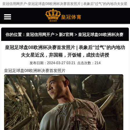
皇冠信用网开户-皇冠足球盘08欧洲杯决赛首发照片 | 表象后“过气”的内地功夫女星
近况，弃国籍，开饭铺，成技击讲授
你的位置：
皇冠信用网开户
>
新2官网
> 皇冠足球盘08欧洲杯决赛
皇冠足球盘08欧洲杯决赛首发照片 | 表象后“过气”的内地功
首发照片 | 表象后“过气”的内地功夫女星近况，弃国籍，开饭铺，
夫女星近况，弃国籍，开饭铺，成技击讲授
成技击讲授
发布日期：2024-03-27 03:21 点击次数：214
皇冠足球盘08欧洲杯决赛首发照片