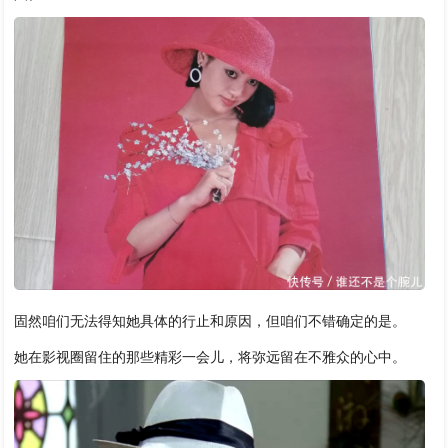
固然咱们无法得知她具体的行止和原因，但咱们不错确定的是。
她在影视圈留住的那些精彩一会儿，将弥远留在不雅众的心中。