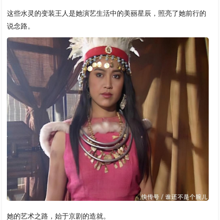
这些水灵的变装王人是她演艺生活中的美丽星辰，照亮了她前行的
说念路。
她的艺术之路，始于京剧的造就。