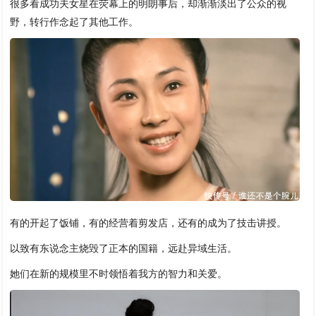
很多看成功夫女星在荧幕上的明朗事后，却渐渐淡出了公众的视
野，转行作念起了其他工作。
有的开起了饭铺，有的经营着剪发店，还有的成为了技击讲授。
以致有东说念主烧毁了正本的国籍，远赴异域生活。
她们在新的规模里不时领悟着我方的智力和关爱。