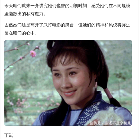
今天咱们就来一齐讲究她们也曾的明朗时刻，感受她们在不同规模
里懒散出的私有魔力。
固然她们还是离开了武打电影的舞台，但她们的精神和风仪将弥远
留在咱们的心中。
丁岚