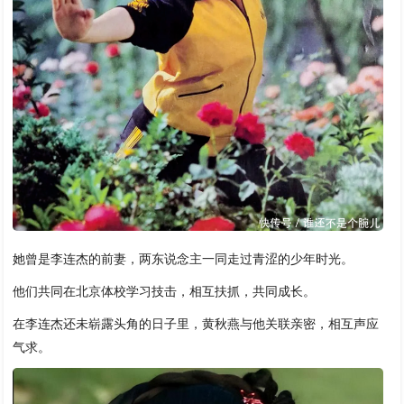
她曾是李连杰的前妻，两东说念主一同走过青涩的少年时光。
他们共同在北京体校学习技击，相互扶抓，共同成长。
在李连杰还未崭露头角的日子里，黄秋燕与他关联亲密，相互声应
气求。