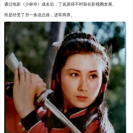
通过电影《少林寺》成名后，丁岚莫得不时留在影视圈发展。
而是经受了另一条说念路，进军商界。