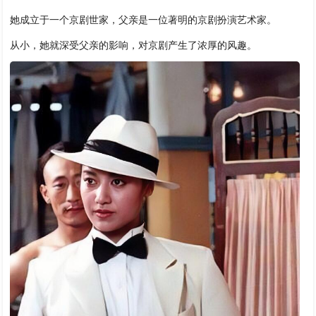
她成立于一个京剧世家，父亲是一位著明的京剧扮演艺术家。
从小，她就深受父亲的影响，对京剧产生了浓厚的风趣。