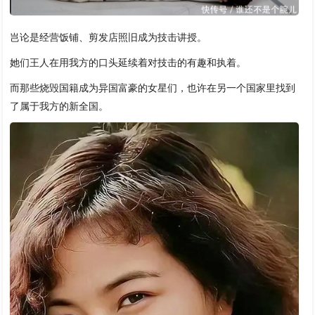
岂论是经营饭铺、剪发店照旧成为技击讲授。
她们王人在用我方的口头延续着对技击的有趣和执着。
而那些烧毁国籍成为异国富豪的女星们，也许在另一个国家里找到
了属于我方的新全国。