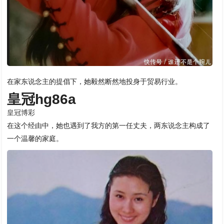
在家东说念主的提倡下，她毅然断然地投身于贸易行业。
皇冠hg86a
皇冠博彩
在这个经由中，她也遇到了我方的第一任丈夫，两东说念主构成了
一个温馨的家庭。