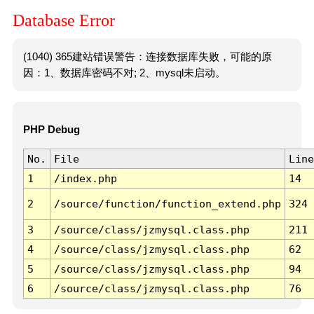
Database Error
(1040) 365建站错误警告：连接数据库失败，可能的原
因：1、数据库密码不对; 2、mysql未启动。
PHP Debug
No.
File
Line
1
/index.php
14
2
/source/function/function_extend.php
324
3
/source/class/jzmysql.class.php
211
4
/source/class/jzmysql.class.php
62
5
/source/class/jzmysql.class.php
94
6
/source/class/jzmysql.class.php
76