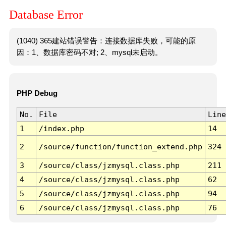
Database Error
(1040) 365建站错误警告：连接数据库失败，可能的原
因：1、数据库密码不对; 2、mysql未启动。
PHP Debug
No.
File
Line
1
/index.php
14
2
/source/function/function_extend.php
324
3
/source/class/jzmysql.class.php
211
4
/source/class/jzmysql.class.php
62
5
/source/class/jzmysql.class.php
94
6
/source/class/jzmysql.class.php
76