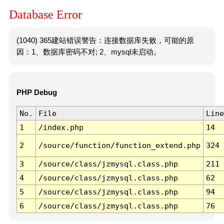
Database Error
(1040) 365建站错误警告：连接数据库失败，可能的原
因：1、数据库密码不对; 2、mysql未启动。
PHP Debug
No.
File
Line
1
/index.php
14
2
/source/function/function_extend.php
324
3
/source/class/jzmysql.class.php
211
4
/source/class/jzmysql.class.php
62
5
/source/class/jzmysql.class.php
94
6
/source/class/jzmysql.class.php
76