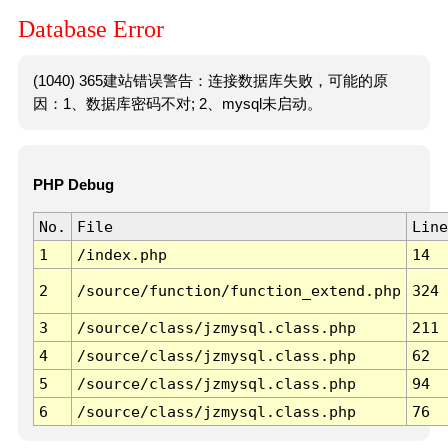
Database Error
(1040) 365建站错误警告：连接数据库失败，可能的原
因：1、数据库密码不对; 2、mysql未启动。
PHP Debug
No.
File
Line
1
/index.php
14
2
/source/function/function_extend.php
324
3
/source/class/jzmysql.class.php
211
4
/source/class/jzmysql.class.php
62
5
/source/class/jzmysql.class.php
94
6
/source/class/jzmysql.class.php
76