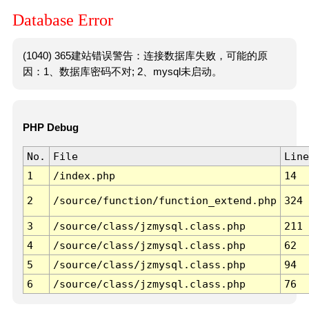
Database Error
(1040) 365建站错误警告：连接数据库失败，可能的原
因：1、数据库密码不对; 2、mysql未启动。
PHP Debug
No.
File
Line
1
/index.php
14
2
/source/function/function_extend.php
324
3
/source/class/jzmysql.class.php
211
4
/source/class/jzmysql.class.php
62
5
/source/class/jzmysql.class.php
94
6
/source/class/jzmysql.class.php
76