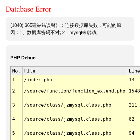
Database Error
(1040) 365建站错误警告：连接数据库失败，可能的原
因：1、数据库密码不对; 2、mysql未启动。
PHP Debug
No.
File
Line
1
/index.php
13
2
/source/function/function_extend.php
1548
3
/source/class/jzmysql.class.php
211
4
/source/class/jzmysql.class.php
62
5
/source/class/jzmysql.class.php
94