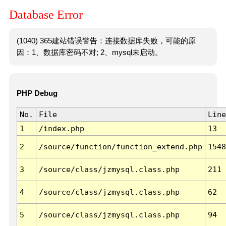
Database Error
(1040) 365建站错误警告：连接数据库失败，可能的原
因：1、数据库密码不对; 2、mysql未启动。
PHP Debug
No.
File
Line
1
/index.php
13
2
/source/function/function_extend.php
1548
3
/source/class/jzmysql.class.php
211
4
/source/class/jzmysql.class.php
62
5
/source/class/jzmysql.class.php
94