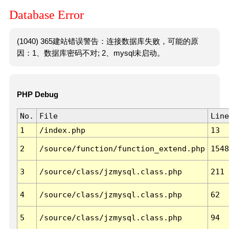
Database Error
(1040) 365建站错误警告：连接数据库失败，可能的原
因：1、数据库密码不对; 2、mysql未启动。
PHP Debug
No.
File
Line
1
/index.php
13
2
/source/function/function_extend.php
1548
3
/source/class/jzmysql.class.php
211
4
/source/class/jzmysql.class.php
62
5
/source/class/jzmysql.class.php
94