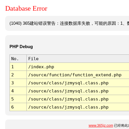
Database Error
(1040) 365建站错误警告：连接数据库失败，可能的原因：1、数
PHP Debug
No.
File
1
/index.php
2
/source/function/function_extend.php
3
/source/class/jzmysql.class.php
4
/source/class/jzmysql.class.php
5
/source/class/jzmysql.class.php
6
/source/class/jzmysql.class.php
www.365jz.com
已经将此