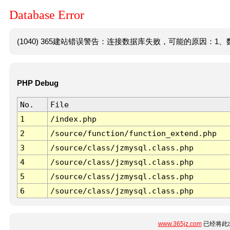
Database Error
(1040) 365建站错误警告：连接数据库失败，可能的原因：1、数
PHP Debug
No.
File
1
/index.php
2
/source/function/function_extend.php
3
/source/class/jzmysql.class.php
4
/source/class/jzmysql.class.php
5
/source/class/jzmysql.class.php
6
/source/class/jzmysql.class.php
www.365jz.com
已经将此