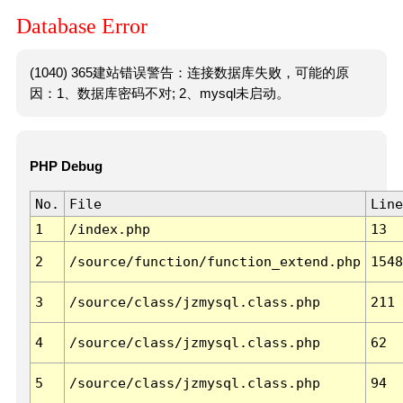
Database Error
(1040) 365建站错误警告：连接数据库失败，可能的原
因：1、数据库密码不对; 2、mysql未启动。
PHP Debug
No.
File
Line
1
/index.php
13
2
/source/function/function_extend.php
1548
3
/source/class/jzmysql.class.php
211
4
/source/class/jzmysql.class.php
62
5
/source/class/jzmysql.class.php
94