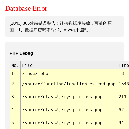
Database Error
(1040) 365建站错误警告：连接数据库失败，可能的原
因：1、数据库密码不对; 2、mysql未启动。
PHP Debug
No.
File
Line
1
/index.php
13
2
/source/function/function_extend.php
1548
3
/source/class/jzmysql.class.php
211
4
/source/class/jzmysql.class.php
62
5
/source/class/jzmysql.class.php
94