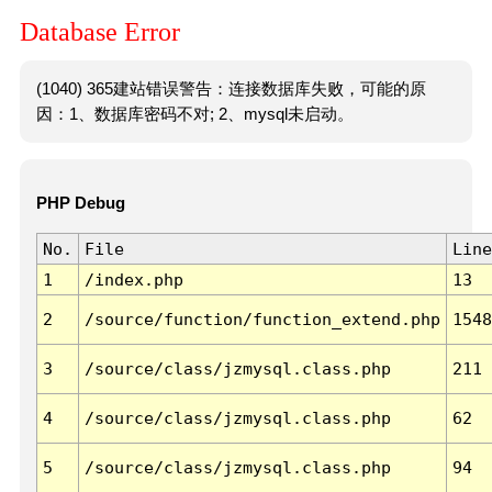
Database Error
(1040) 365建站错误警告：连接数据库失败，可能的原
因：1、数据库密码不对; 2、mysql未启动。
PHP Debug
No.
File
Line
1
/index.php
13
2
/source/function/function_extend.php
1548
3
/source/class/jzmysql.class.php
211
4
/source/class/jzmysql.class.php
62
5
/source/class/jzmysql.class.php
94