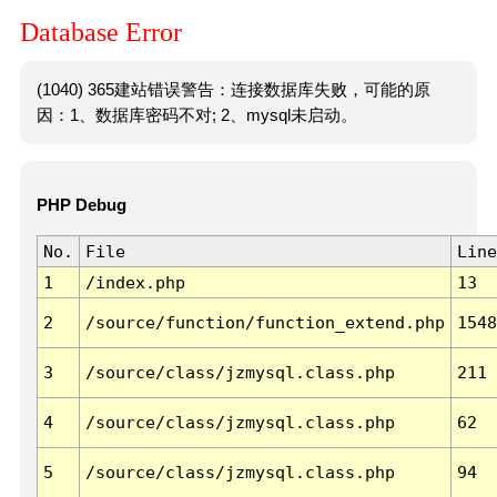
Database Error
(1040) 365建站错误警告：连接数据库失败，可能的原
因：1、数据库密码不对; 2、mysql未启动。
PHP Debug
No.
File
Line
1
/index.php
13
2
/source/function/function_extend.php
1548
3
/source/class/jzmysql.class.php
211
4
/source/class/jzmysql.class.php
62
5
/source/class/jzmysql.class.php
94