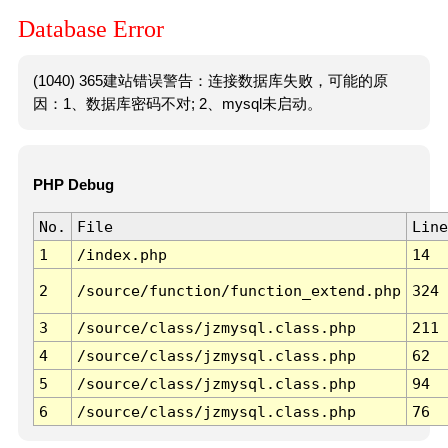
Database Error
(1040) 365建站错误警告：连接数据库失败，可能的原
因：1、数据库密码不对; 2、mysql未启动。
PHP Debug
No.
File
Line
1
/index.php
14
2
/source/function/function_extend.php
324
3
/source/class/jzmysql.class.php
211
4
/source/class/jzmysql.class.php
62
5
/source/class/jzmysql.class.php
94
6
/source/class/jzmysql.class.php
76