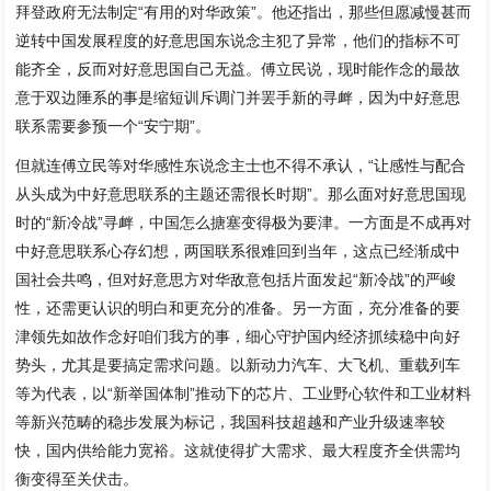
拜登政府无法制定“有用的对华政策”。他还指出，那些但愿减慢甚而
逆转中国发展程度的好意思国东说念主犯了异常，他们的指标不可
能齐全，反而对好意思国自己无益。傅立民说，现时能作念的最故
意于双边陲系的事是缩短训斥调门并罢手新的寻衅，因为中好意思
联系需要参预一个“安宁期”。
但就连傅立民等对华感性东说念主士也不得不承认，“让感性与配合
从头成为中好意思联系的主题还需很长时期”。那么面对好意思国现
时的“新冷战”寻衅，中国怎么搪塞变得极为要津。一方面是不成再对
中好意思联系心存幻想，两国联系很难回到当年，这点已经渐成中
国社会共鸣，但对好意思方对华敌意包括片面发起“新冷战”的严峻
性，还需更认识的明白和更充分的准备。另一方面，充分准备的要
津领先如故作念好咱们我方的事，细心守护国内经济抓续稳中向好
势头，尤其是要搞定需求问题。以新动力汽车、大飞机、重载列车
等为代表，以“新举国体制”推动下的芯片、工业野心软件和工业材料
等新兴范畴的稳步发展为标记，我国科技超越和产业升级速率较
快，国内供给能力宽裕。这就使得扩大需求、最大程度齐全供需均
衡变得至关伏击。