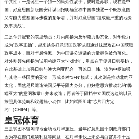
个共性：一是诞生一个独一的民众性敌手，彼时是苏联，现在是中
国，好意思国新版国安计谋回报明确宣称中国事独逐一个既故意图
又有能力重塑国际步骤的竞争者，并对好意思国“组成最严重的地缘
政事挑战”。
二是伸开配套的表里动员：对内阐扬为反华毅力形态化，对华毅力
成为“政事正确”，越来越多好意思国政客试图通过抹黑攻击中国获取
政事成本，而对华感性派、为中国讲公道话的力量握住被角落化。
对外则领先阐扬为试图构建亚太“小北约”，重点在于促进日韩妥协，
在此基础上加强日韩与澳大利亚配合，再以日、韩、澳为中枢加强
与其他一些国度的妥洽，形成某种“3+N”模式；其次则是推动北约亚
太化，固然咫尺遭逢法国反平等阻力身分，但好意思方推动北约“弊
端亚太”的意图和举止并未改造；再者等于阻挡中立国度选边站以及
按照具体范畴和议题搞小动作，比如试图组建“芯片四方定
约”（CHIP4）等。
皇冠体育
三是试图不留闲隙地全场地对华施压。当年好意思国个别政府部门
因为存在部门疏淡利益等问题，在对华步伐上未必与白宫并不十足