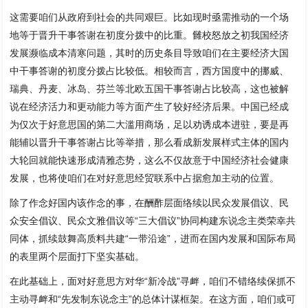
这需要咱们从政府到社会的共同艰巨。比如现时亟需推动的一个场
地等于晋升干事答谢在初度分拨中的比重。雠校怒放之初我国经济
发展濒临成本清寒问题，其时的历史条目导致咱们在主要经济大国
中干事答谢的初度分拨占比较低。相较而言，西方国度中的挪威、
瑞典、丹麦、冰岛、芬兰等北欧五国干事答谢占比较高，这也被解
说在经济活力和更动能力等方面产生了较好经济后果。中国已经成
为仅次于好意思国的第二大滥用商场，足以劝诱成本进驻，要是再
能辅以晋升干事答谢占比等举措，那么看成新发展样式主体的国内
大轮回就能快速形成清雅态势，这么不仅故意于中国经济社会健康
发展，也将使咱们在对好意思经贸联系中占据愈加主动的位置。
除了作念好国内该作念的事，在酬酢层面络续以民众发展倡议、民
众安全倡议、民众文雅倡议等“三大倡议”协同构建东说念主类荣幸共
同体，抓续鼓舞高质料共建“一带沿途”，进而在国内发展和国际布局
的表里两个层面打下坚实基础。
在此基础上，面对好意思方对华“新冷战”寻衅，咱们不错络续保抓不
主动寻衅和“先发制东说念主”的总体计谋框架。在这方面，咱们或可