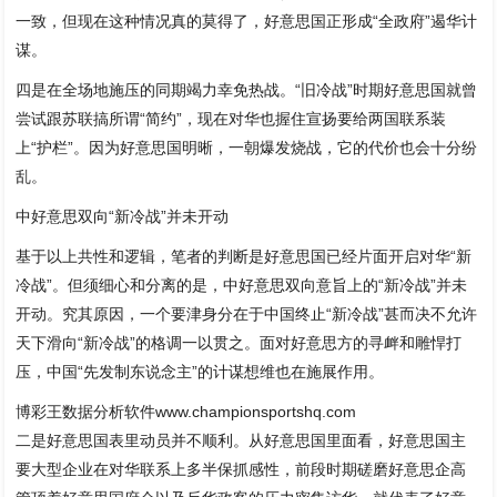
一致，但现在这种情况真的莫得了，好意思国正形成“全政府”遏华计
谋。
四是在全场地施压的同期竭力幸免热战。“旧冷战”时期好意思国就曾
尝试跟苏联搞所谓“简约”，现在对华也握住宣扬要给两国联系装
上“护栏”。因为好意思国明晰，一朝爆发烧战，它的代价也会十分纷
乱。
中好意思双向“新冷战”并未开动
基于以上共性和逻辑，笔者的判断是好意思国已经片面开启对华“新
冷战”。但须细心和分离的是，中好意思双向意旨上的“新冷战”并未
开动。究其原因，一个要津身分在于中国终止“新冷战”甚而决不允许
天下滑向“新冷战”的格调一以贯之。面对好意思方的寻衅和雕悍打
压，中国“先发制东说念主”的计谋想维也在施展作用。
博彩王数据分析软件www.championsportshq.com
二是好意思国表里动员并不顺利。从好意思国里面看，好意思国主
要大型企业在对华联系上多半保抓感性，前段时期磋磨好意思企高