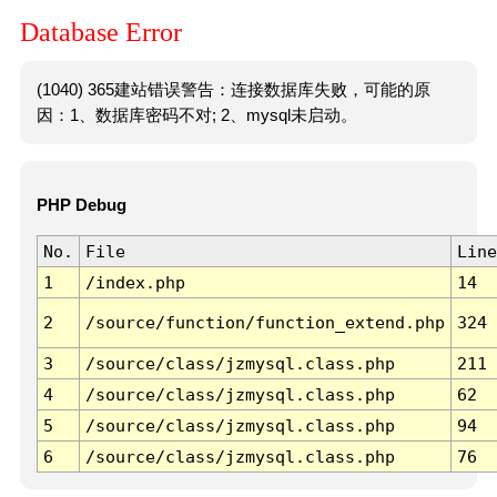
Database Error
(1040) 365建站错误警告：连接数据库失败，可能的原
因：1、数据库密码不对; 2、mysql未启动。
PHP Debug
No.
File
Line
1
/index.php
14
2
/source/function/function_extend.php
324
3
/source/class/jzmysql.class.php
211
4
/source/class/jzmysql.class.php
62
5
/source/class/jzmysql.class.php
94
6
/source/class/jzmysql.class.php
76