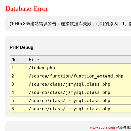
Database Error
(1040) 365建站错误警告：连接数据库失败，可能的原因：1、数
PHP Debug
No.
File
1
/index.php
2
/source/function/function_extend.php
3
/source/class/jzmysql.class.php
4
/source/class/jzmysql.class.php
5
/source/class/jzmysql.class.php
6
/source/class/jzmysql.class.php
www.365jz.com
已经将此