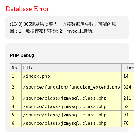
Database Error
(1040) 365建站错误警告：连接数据库失败，可能的原
因：1、数据库密码不对; 2、mysql未启动。
PHP Debug
No.
File
Line
1
/index.php
14
2
/source/function/function_extend.php
324
3
/source/class/jzmysql.class.php
211
4
/source/class/jzmysql.class.php
62
5
/source/class/jzmysql.class.php
94
6
/source/class/jzmysql.class.php
76