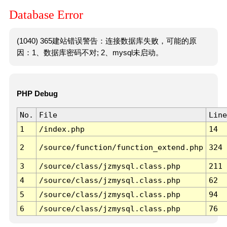
Database Error
(1040) 365建站错误警告：连接数据库失败，可能的原
因：1、数据库密码不对; 2、mysql未启动。
PHP Debug
No.
File
Line
1
/index.php
14
2
/source/function/function_extend.php
324
3
/source/class/jzmysql.class.php
211
4
/source/class/jzmysql.class.php
62
5
/source/class/jzmysql.class.php
94
6
/source/class/jzmysql.class.php
76