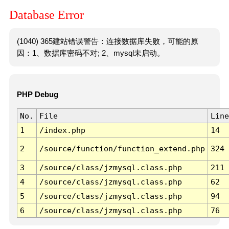
Database Error
(1040) 365建站错误警告：连接数据库失败，可能的原
因：1、数据库密码不对; 2、mysql未启动。
PHP Debug
No.
File
Line
1
/index.php
14
2
/source/function/function_extend.php
324
3
/source/class/jzmysql.class.php
211
4
/source/class/jzmysql.class.php
62
5
/source/class/jzmysql.class.php
94
6
/source/class/jzmysql.class.php
76