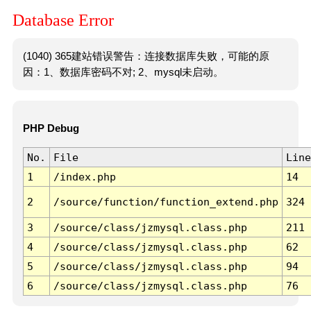
Database Error
(1040) 365建站错误警告：连接数据库失败，可能的原
因：1、数据库密码不对; 2、mysql未启动。
PHP Debug
No.
File
Line
1
/index.php
14
2
/source/function/function_extend.php
324
3
/source/class/jzmysql.class.php
211
4
/source/class/jzmysql.class.php
62
5
/source/class/jzmysql.class.php
94
6
/source/class/jzmysql.class.php
76