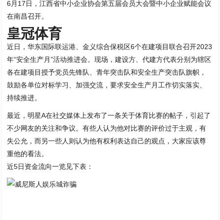
6月17日，江西省中小企业协会第五届会员大会暨中小企业赋能会议
在南昌召开。
皇冠体育
近日，华东国际联运港、金义综合保税区6个在建项目联合召开2023
年“安全生产月”活动推进会。现场，建设方、代建方代表分别为辖区
各在建项目授予党员先锋队、青年突击队和安全生产突击队旗帜，
鼓励各单位对标学习、加强交流，要求安全生产月工作切实落实、
持续推进。
最近，明星A在社交媒体上发布了一条关于体育比赛的帖子，引起了
不少网友的关注和争议。有些人认为他对比赛的评价过于主观，有
失公允，而另一些人则认为他有权利表达自己的观点，大家应该尊
重他的看法。
近5日资金流向一览见下表：