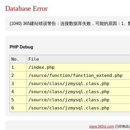
Database Error
(1040) 365建站错误警告：连接数据库失败，可能的原因：1、数
PHP Debug
No.
File
1
/index.php
2
/source/function/function_extend.php
3
/source/class/jzmysql.class.php
4
/source/class/jzmysql.class.php
5
/source/class/jzmysql.class.php
6
/source/class/jzmysql.class.php
www.365jz.com
已经将此