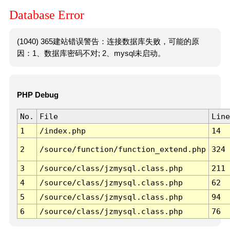
Database Error
(1040) 365建站错误警告：连接数据库失败，可能的原
因：1、数据库密码不对; 2、mysql未启动。
PHP Debug
No.
File
Line
1
/index.php
14
2
/source/function/function_extend.php
324
3
/source/class/jzmysql.class.php
211
4
/source/class/jzmysql.class.php
62
5
/source/class/jzmysql.class.php
94
6
/source/class/jzmysql.class.php
76