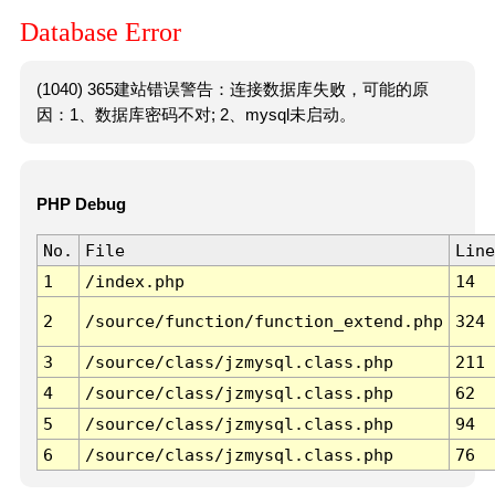
Database Error
(1040) 365建站错误警告：连接数据库失败，可能的原
因：1、数据库密码不对; 2、mysql未启动。
PHP Debug
No.
File
Line
1
/index.php
14
2
/source/function/function_extend.php
324
3
/source/class/jzmysql.class.php
211
4
/source/class/jzmysql.class.php
62
5
/source/class/jzmysql.class.php
94
6
/source/class/jzmysql.class.php
76