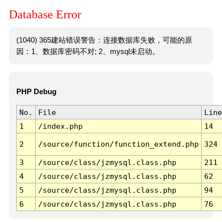
Database Error
(1040) 365建站错误警告：连接数据库失败，可能的原
因：1、数据库密码不对; 2、mysql未启动。
PHP Debug
No.
File
Line
1
/index.php
14
2
/source/function/function_extend.php
324
3
/source/class/jzmysql.class.php
211
4
/source/class/jzmysql.class.php
62
5
/source/class/jzmysql.class.php
94
6
/source/class/jzmysql.class.php
76