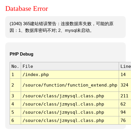
Database Error
(1040) 365建站错误警告：连接数据库失败，可能的原
因：1、数据库密码不对; 2、mysql未启动。
PHP Debug
No.
File
Line
1
/index.php
14
2
/source/function/function_extend.php
324
3
/source/class/jzmysql.class.php
211
4
/source/class/jzmysql.class.php
62
5
/source/class/jzmysql.class.php
94
6
/source/class/jzmysql.class.php
76