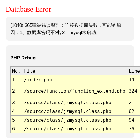
Database Error
(1040) 365建站错误警告：连接数据库失败，可能的原
因：1、数据库密码不对; 2、mysql未启动。
PHP Debug
No.
File
Line
1
/index.php
14
2
/source/function/function_extend.php
324
3
/source/class/jzmysql.class.php
211
4
/source/class/jzmysql.class.php
62
5
/source/class/jzmysql.class.php
94
6
/source/class/jzmysql.class.php
76